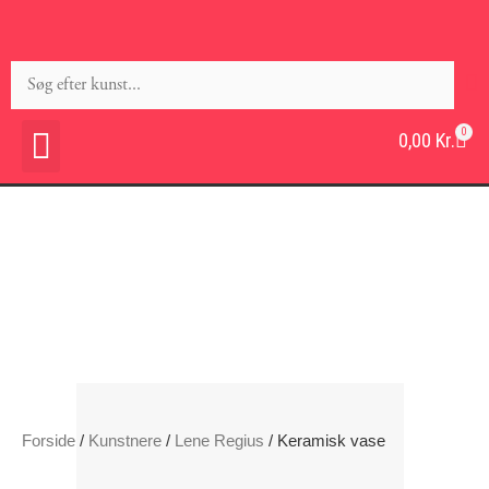
0
0,00
Kr.
Forside
/
Kunstnere
/
Lene Regius
/ Keramisk vase