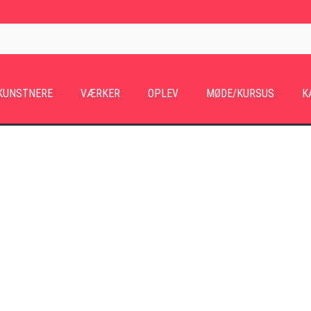
KUNSTNERE
VÆRKER
OPLEV
MØDE/KURSUS
K