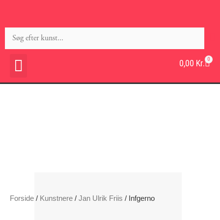
0
0,00
Kr.
Forside
/
Kunstnere
/
Jan Ulrik Friis
/ Infgerno