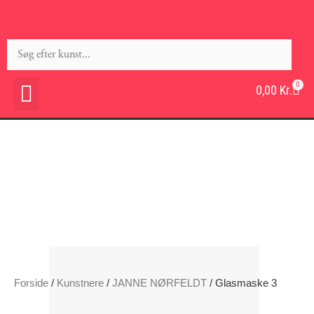
0
0,00
Kr.
Forside
/
Kunstnere
/
JANNE NØRFELDT
/ Glasmaske 3