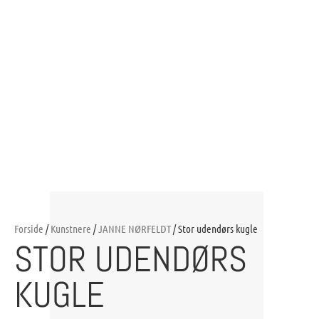
Forside
/
Kunstnere
/
JANNE NØRFELDT
/ Stor udendørs kugle
STOR UDENDØRS
KUGLE