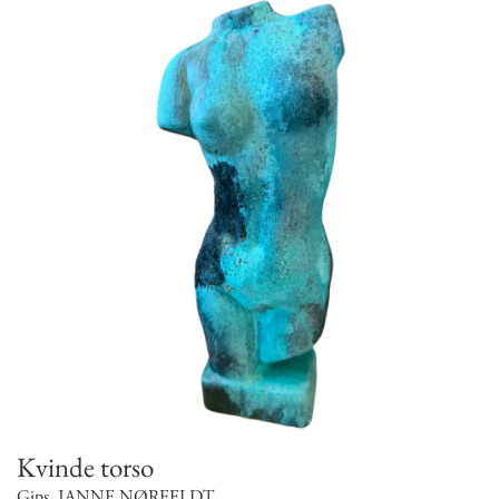
Kvinde torso
Gips
,
JANNE NØRFELDT