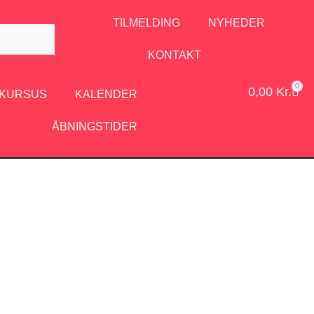
TILMELDING
NYHEDER
KONTAKT
0
0,00
Kr.
/KURSUS
KALENDER
ÅBNINGSTIDER