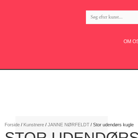
OM O
Forside
/
Kunstnere
/
JANNE NØRFELDT
/ Stor udendørs kugle
STOR UDENDØR