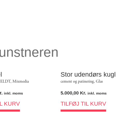
kunstneren
l
Stor udendørs kug
ELDT
,
Mixmedia
cement og patinering
,
Glas
r.
5.000,00
Kr.
inkl. moms
inkl. moms
IL KURV
TILFØJ TIL KURV