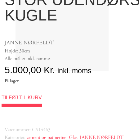
KUGLE
JANNE NØRFELDT
Højde: 30cm
Alle mål er inkl. ramme
5.000,00
Kr.
inkl. moms
På lager
TILFØJ TIL KURV
Varenummer: GS14463
Kategorier:
cement og patinering
,
Glas
,
JANNE NØRFELDT