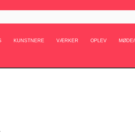
S
KUNSTNERE
VÆRKER
OPLEV
MØDE
S