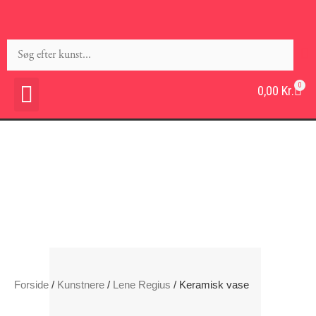
0
0,00
Kr.
Forside
/
Kunstnere
/
Lene Regius
/ Keramisk vase