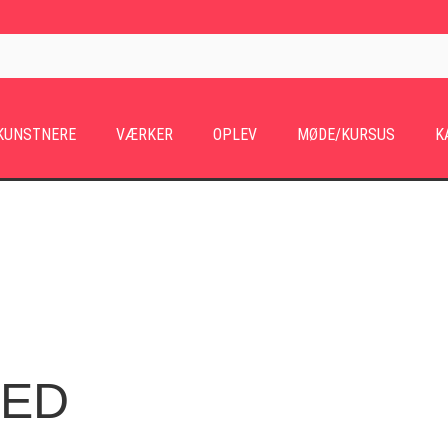
KUNSTNERE
VÆRKER
OPLEV
MØDE/KURSUS
K
HED