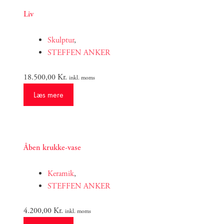
Liv
Skulptur
,
STEFFEN ANKER
18.500,00
Kr.
inkl. moms
Læs mere
Åben krukke-vase
Keramik
,
STEFFEN ANKER
4.200,00
Kr.
inkl. moms