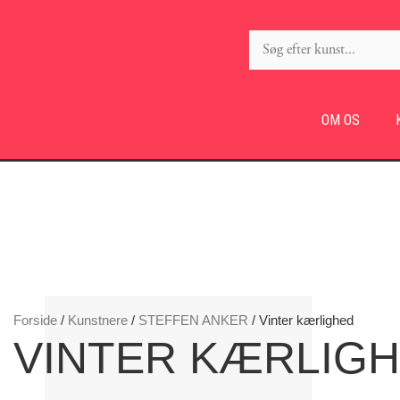
OM OS
Forside
/
Kunstnere
/
STEFFEN ANKER
/ Vinter kærlighed
VINTER KÆRLIG