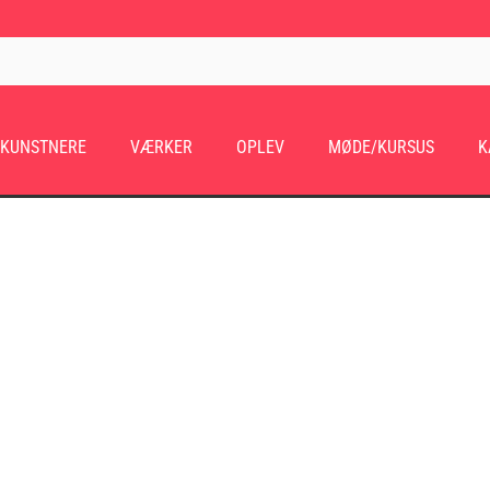
KUNSTNERE
VÆRKER
OPLEV
MØDE/KURSUS
K
R