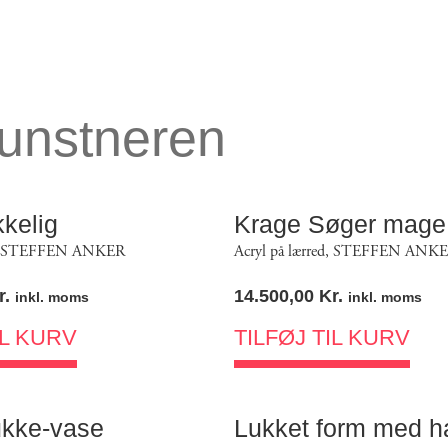
kunstneren
kkelig
Krage Søger mage
STEFFEN ANKER
Acryl på lærred
,
STEFFEN ANK
r.
14.500,00
Kr.
inkl. moms
inkl. moms
IL KURV
TILFØJ TIL KURV
ukke-vase
Lukket form med h