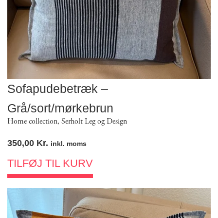
Sofapudebetræk –
Grå/sort/mørkebrun
Home collection
,
Serholt Leg og Design
350,00
Kr.
inkl. moms
TILFØJ TIL KURV