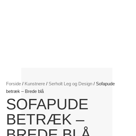
Forside
/
Kunstnere
/
Serholt Leg og Design
/ Sofapude
betræk – Brede blå
SOFAPUDE
BETRÆK –
BREDE BLÅ