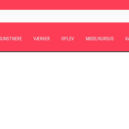
KUNSTNERE
VÆRKER
OPLEV
MØDE/KURSUS
K