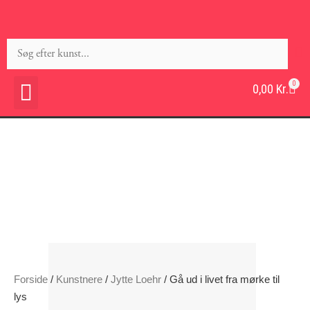
0
0,00
Kr.
Forside
/
Kunstnere
/
Jytte Loehr
/ Gå ud i livet fra mørke til
lys