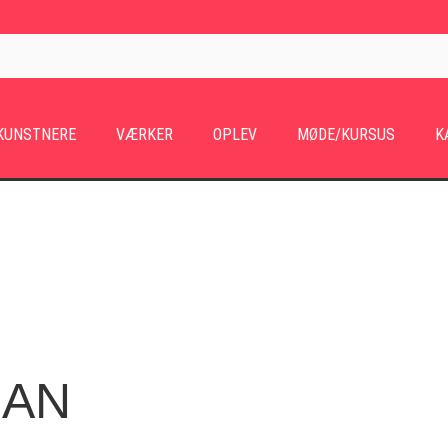
KUNSTNERE
VÆRKER
OPLEV
MØDE/KURSUS
K
HAN