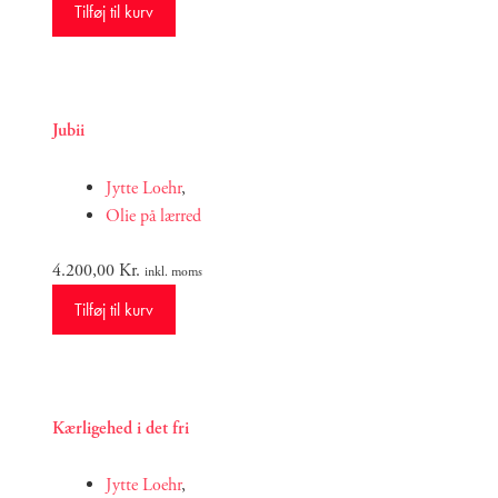
Tilføj til kurv
Jubii
Jytte Loehr
,
Olie på lærred
4.200,00
Kr.
inkl. moms
Tilføj til kurv
Kærligehed i det fri
Jytte Loehr
,