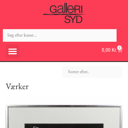
0
0,00
Kr.
Værker