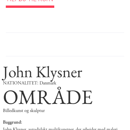
John Klysner
NATIONALITET: Danmark
OMRÅDE
Billedkunst og skulptur
Baggrund:
John Klysner, autodidakt multikunstner, der arbejder med maleri,