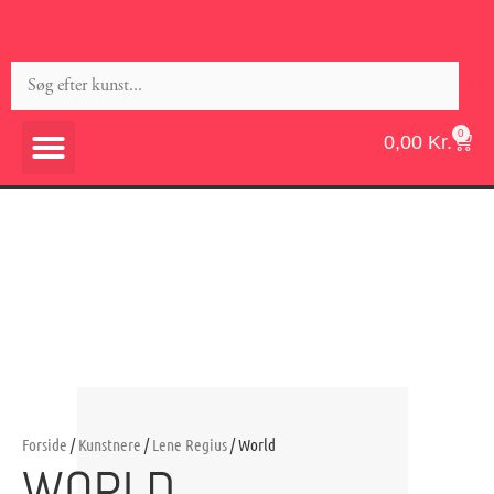
0
0,00
Kr.
Forside
/
Kunstnere
/
Lene Regius
/ World
WORLD