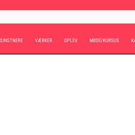
KUNSTNERE
VÆRKER
OPLEV
MØDE/KURSUS
K