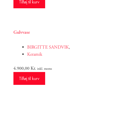
Tilføj til kurv
Gulvvase
BIRGITTE SANDVIK
,
Keramik
4.900,00
Kr.
inkl. moms
Tilføj til kurv