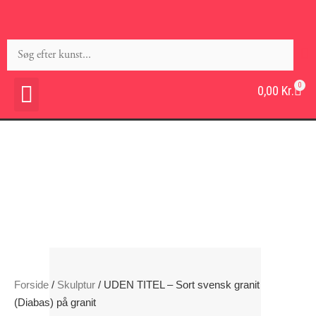
0
0,00
Kr.
Forside
/
Skulptur
/ UDEN TITEL – Sort svensk granit
(Diabas) på granit