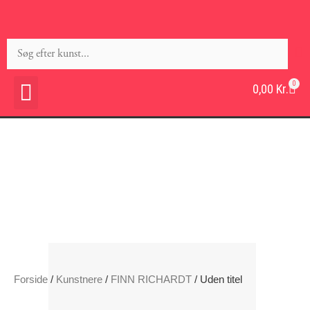
0
0,00
Kr.
Forside
/
Kunstnere
/
FINN RICHARDT
/ Uden titel