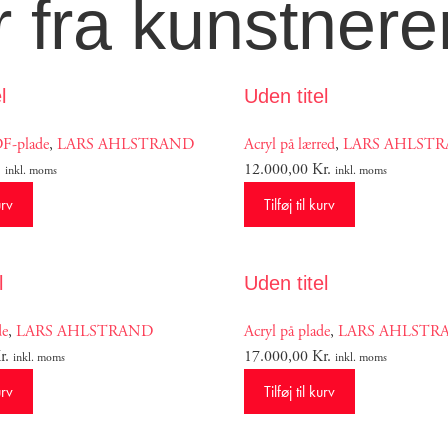
 fra kunstnere
l
Uden titel
F-plade
,
LARS AHLSTRAND
Acryl på lærred
,
LARS AHLST
.
12.000,00
Kr.
inkl. moms
inkl. moms
urv
Tilføj til kurv
l
Uden titel
de
,
LARS AHLSTRAND
Acryl på plade
,
LARS AHLSTR
r.
17.000,00
Kr.
inkl. moms
inkl. moms
urv
Tilføj til kurv