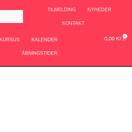
TILMELDING
NYHEDER
KONTAKT
0
0,00
Kr.
/KURSUS
KALENDER
ÅBNINGSTIDER