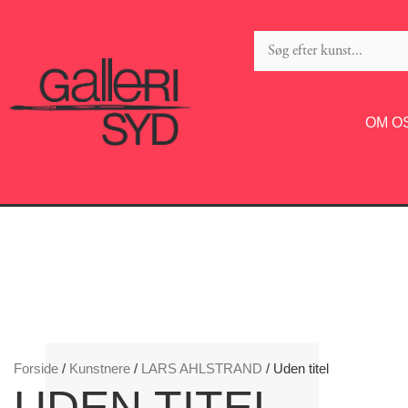
OM O
Forside
/
Kunstnere
/
LARS AHLSTRAND
/ Uden titel
UDEN TITEL