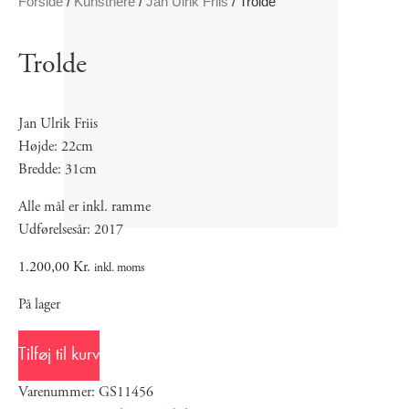
Forside
/
Kunstnere
/
Jan Ulrik Friis
/ Trolde
Trolde
Jan Ulrik Friis
Højde: 22cm
Bredde: 31cm
Alle mål er inkl. ramme
Udførelsesår: 2017
1.200,00
Kr.
inkl. moms
På lager
Tilføj til kurv
Varenummer: GS11456