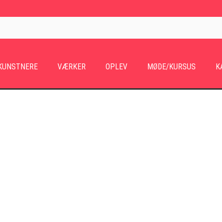
KUNSTNERE
VÆRKER
OPLEV
MØDE/KURSUS
K