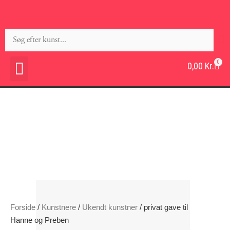
0
0,00
Kr.
Forside
/
Kunstnere
/
Ukendt kunstner
/ privat gave til
Hanne og Preben