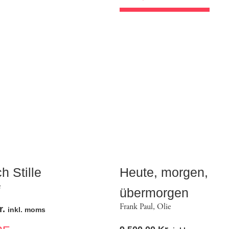
h Stille
Heute, morgen,
e
übermorgen
Frank Paul
,
Olie
r.
inkl. moms