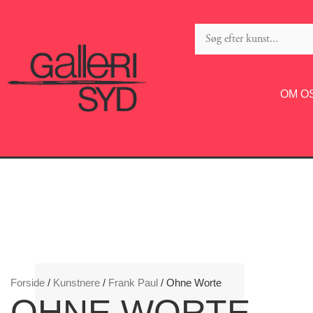
OM O
Forside
/
Kunstnere
/
Frank Paul
/ Ohne Worte
OHNE WORTE