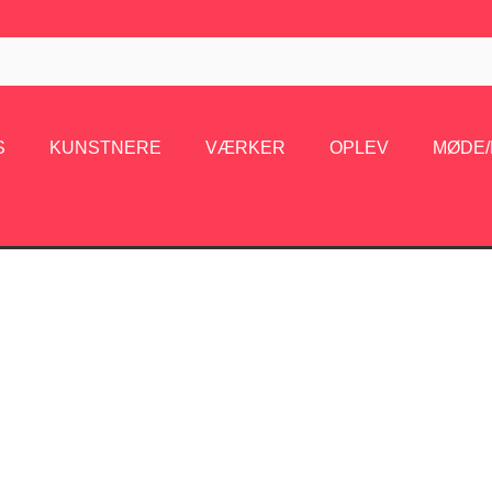
S
KUNSTNERE
VÆRKER
OPLEV
MØDE