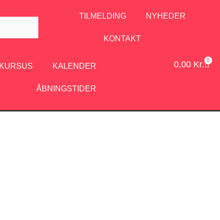
TILMELDING
NYHEDER
KONTAKT
0
0,00
Kr.
/KURSUS
KALENDER
ÅBNINGSTIDER