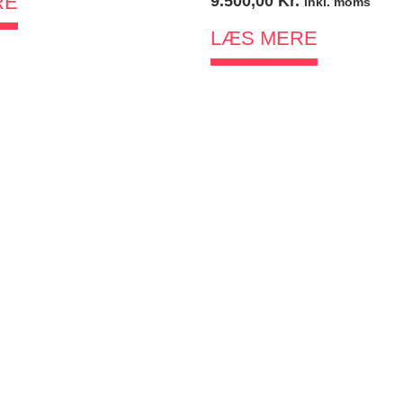
RE
9.500,00
Kr.
inkl. moms
LÆS MERE