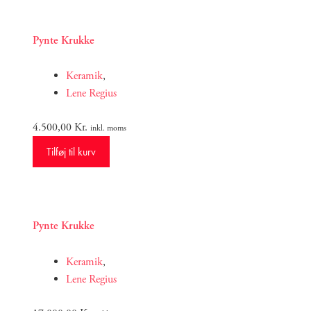
Pynte Krukke
Keramik
,
Lene Regius
4.500,00
Kr.
inkl. moms
Tilføj til kurv
Pynte Krukke
Keramik
,
Lene Regius