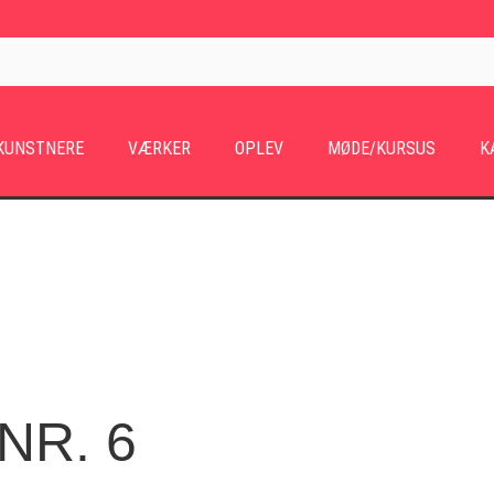
KUNSTNERE
VÆRKER
OPLEV
MØDE/KURSUS
K
NR. 6