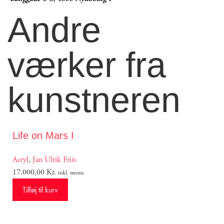
Andre
værker fra
kunstneren
Life on Mars I
Acryl
,
Jan Ulrik Friis
17.000,00
Kr.
inkl. moms
Tilføj til kurv