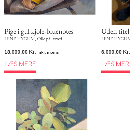
Pige i gul kjole-bluenotes
Uden titel
LENE HYGUM
,
Olie på lærred
LENE HYGU
18.000,00
Kr.
6.000,00
Kr.
inkl. moms
LÆS MERE
LÆS MER