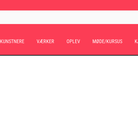
KUNSTNERE
VÆRKER
OPLEV
MØDE/KURSUS
K