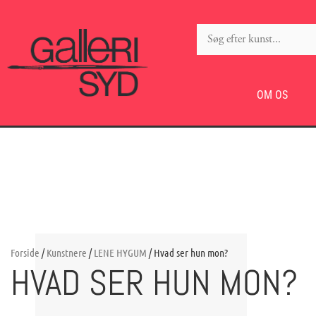
OM OS
Forside
/
Kunstnere
/
LENE HYGUM
/ Hvad ser hun mon?
HVAD SER HUN MON?