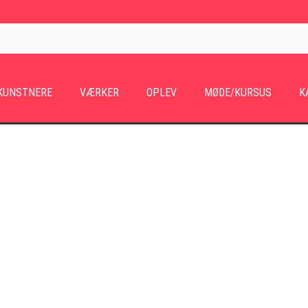
KUNSTNERE
VÆRKER
OPLEV
MØDE/KURSUS
K