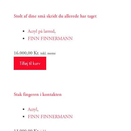
Stolt af dine små skridt du allerede har taget
Acryl på lærred
,
FINN FINNERMANN
16.000,00
Kr.
inkl. moms
Tilføj til kurv
Stak fingeren i kontakten
Acryl
,
FINN FINNERMANN