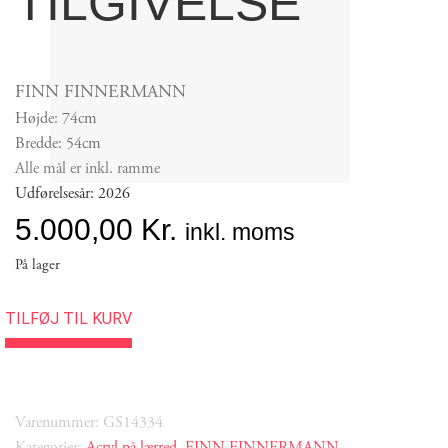
TILGIVELSE
FINN FINNERMANN
Højde: 74cm
Bredde: 54cm
Alle mål er inkl. ramme
Udførelsesår: 2026
5.000,00
Kr.
inkl. moms
På lager
TILFØJ TIL KURV
Varenummer: GS14334
Kategorier:
Acryl på lærred
,
FINN FINNERMANN