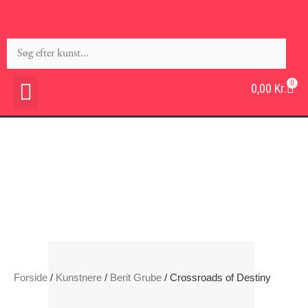
0
0,00
Kr.
Forside
/
Kunstnere
/
Berit Grube
/ Crossroads of Destiny