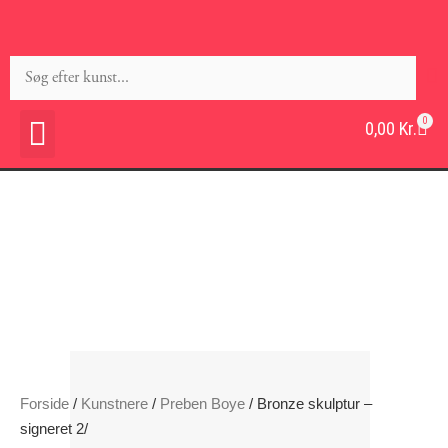
0
0,00
Kr.
Forside
/
Kunstnere
/
Preben Boye
/ Bronze skulptur –
signeret 2/