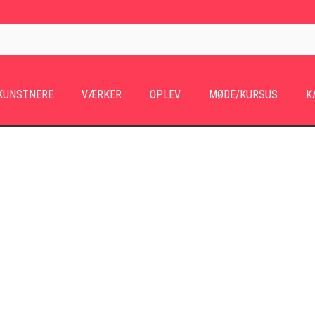
KUNSTNERE
VÆRKER
OPLEV
MØDE/KURSUS
K